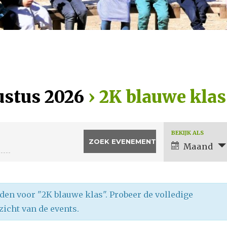
stus 2026
› 2K blauwe klas
BEKIJK ALS
E
Maand
v
e
n
e
 voor "2K blauwe klas". Probeer de volledige
m
zicht van de events.
e