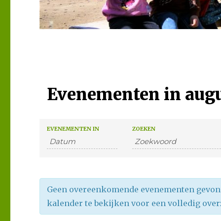
Evenementen in augu
E
E
EVENEMENTEN IN
ZOEKEN
v
v
e
e
n
n
e
Geen overeenkomende evenementen gevonden
e
m
kalender te bekijken voor een volledig over
e
m