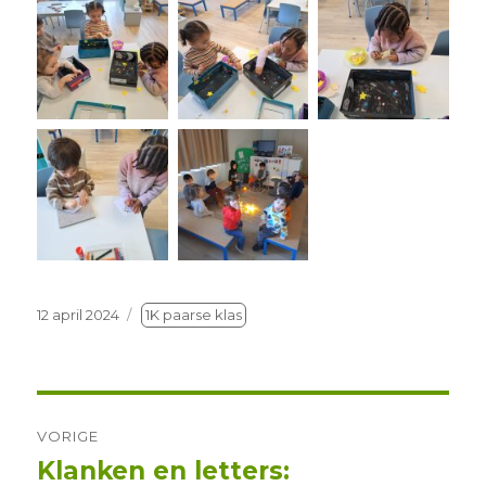
Geplaatst
12 april 2024
1K paarse klas
op
Berichtnavigatie
VORIGE
Klanken en letters:
Vorig