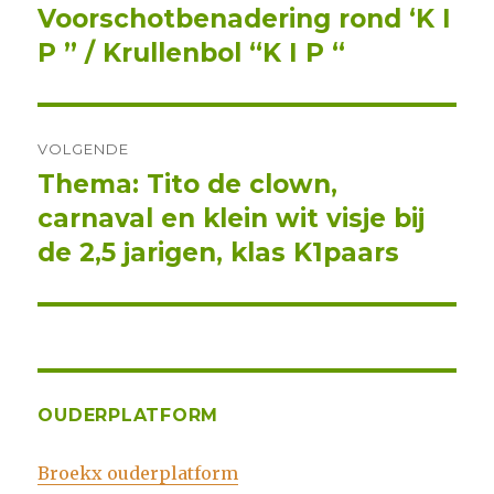
Voorschotbenadering rond ‘K I
bericht:
P ” / Krullenbol “K I P “
VOLGENDE
Thema: Tito de clown,
Volgend
carnaval en klein wit visje bij
bericht:
de 2,5 jarigen, klas K1paars
OUDERPLATFORM
Broekx ouderplatform