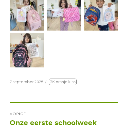
Geplaatst
7 september 2025
3K oranje klas
op
Berichtnavigatie
VORIGE
Onze eerste schoolweek
Vorig