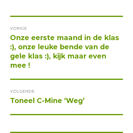
op
Berichtnavigatie
VORIGE
Onze eerste maand in de klas
Vorig
:), onze leuke bende van de
bericht:
gele klas :), kijk maar even
mee !
VOLGENDE
Toneel C-Mine ‘Weg’
Volgend
bericht: