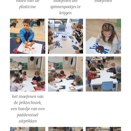
rollen met de
inoefenen om
inoefenen
plasticine
spinnenpootjes te
krijgen
het inoefenen van
de priktechniek,
een hoedje van een
paddenstoel
uitprikken