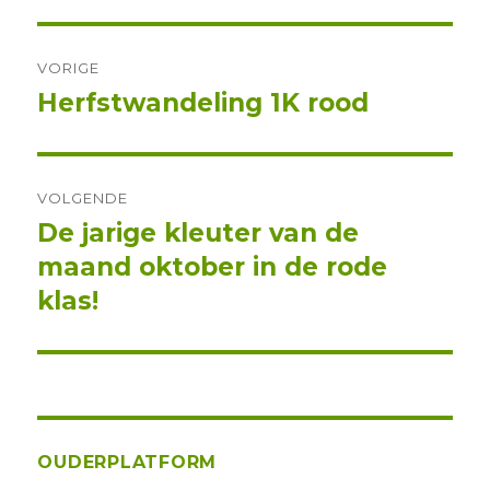
Berichtnavigatie
VORIGE
Herfstwandeling 1K rood
Vorig
bericht:
VOLGENDE
De jarige kleuter van de
Volgend
maand oktober in de rode
bericht:
klas!
OUDERPLATFORM