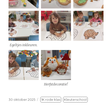
Egeltjes inkleuren.
Herfstdecoratie!
Geplaatst
30 oktober 2025
1K rode klas
Kleuterschool
op