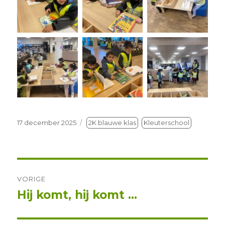
Geplaatst
17 december 2025
2K blauwe klas
Kleuterschool
op
Berichtnavigatie
VORIGE
Hij komt, hij komt …
Vorig
bericht: