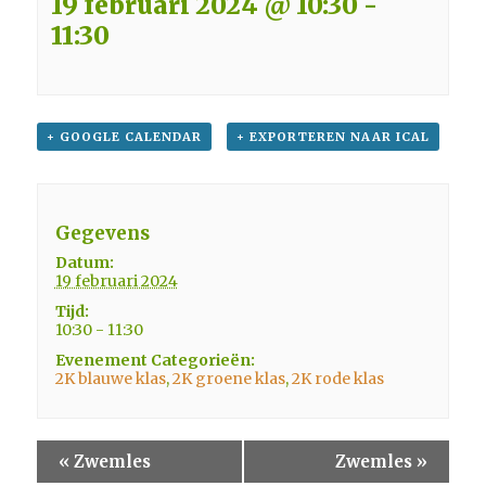
19 februari 2024 @ 10:30
-
11:30
+ GOOGLE CALENDAR
+ EXPORTEREN NAAR ICAL
Gegevens
Datum:
19 februari 2024
Tijd:
10:30 - 11:30
Evenement Categorieën:
2K blauwe klas
,
2K groene klas
,
2K rode klas
«
Zwemles
Zwemles
»